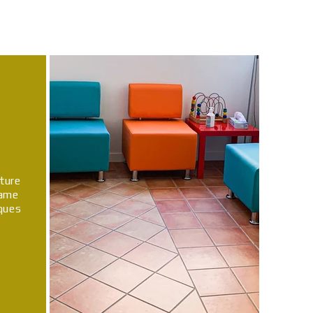
iture
rame
iques