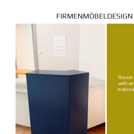
FIRMENMÖBELDESIGN|
Thouch 
with ae
materia